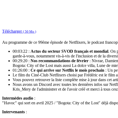
Télécharger
( 50 Mo )
Au programme de ce 99ème épisode de Netflixers, le podcast francoph
00:03:22 :
Actus du secteur SVOD français et mondial
. On p
garde-à-vous, notamment vis-à-vis de l'inclusion et de la diver
00:29:20 :
Nos recommandations de février
: Nivrae, Damien,
Bogota: City of the Lost mais aussi La dolce villa, Lune de mi
01:26:00 :
Ce qui arrive sur Netflix le mois prochain
: Un pet
Le film du Ciné-Club Netflixers choisi par Frédéric est le film 
Vous pouvez retrouver la liste complète mise à jour dans cet arti
Nous avons un Discord avec toutes les dernières infos sur Netfl
Kris_Mery de l'administrer et de l'avoir créé et merci à tous ceu
Intermèdes audio
:
"Havoc" qui sort en avril 2025 / "Bogota: City of the Lost" déjà dispo
Intervenants
: