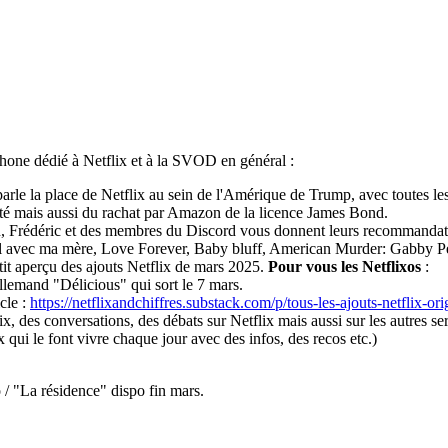
one dédié à Netflix et à la SVOD en général :
arle la place de Netflix au sein de l'Amérique de Trump, avec toutes les 
sité mais aussi du rachat par Amazon de la licence James Bond.
 Frédéric et des membres du Discord vous donnent leurs recommandatio
el avec ma mère, Love Forever, Baby bluff, American Murder: Gabby Pet
it aperçu des ajouts Netflix de mars 2025.
Pour vous les Netflixos
:
allemand "Délicious" qui sort le 7 mars.
cle :
https://netflixandchiffres.substack.com/p/tous-les-ajouts-netflix-or
ix, des conversations, des débats sur Netflix mais aussi sur les autres
x qui le font vivre chaque jour avec des infos, des recos etc.)
 / "La résidence" dispo fin mars.